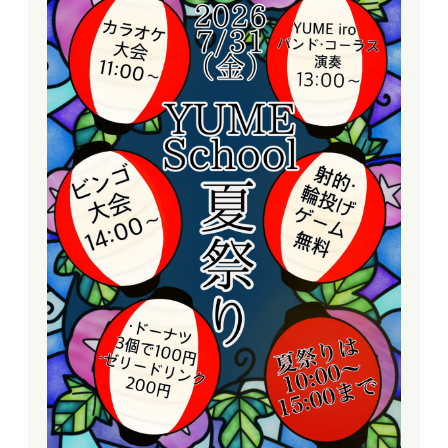
学校
お知
お問
採用