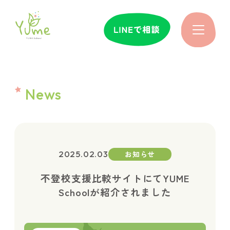
YUME
News
サポ
2025.02.03
お知らせ
時間
不登校支援比較サイトにてYUME
Schoolが紹介されました
先生