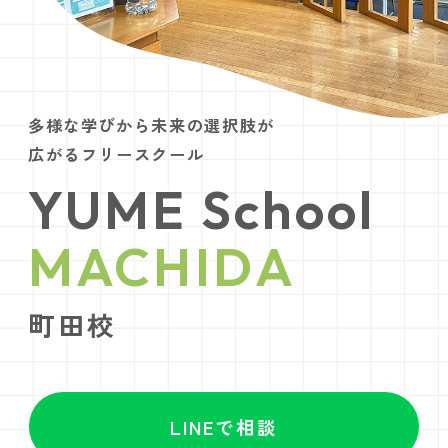
校舎
多様な学びから未来の選択肢が
スタ
広がるフリースクール
YUME School
アク
MACHIDA
よく
町田校
お問
LINEで相談